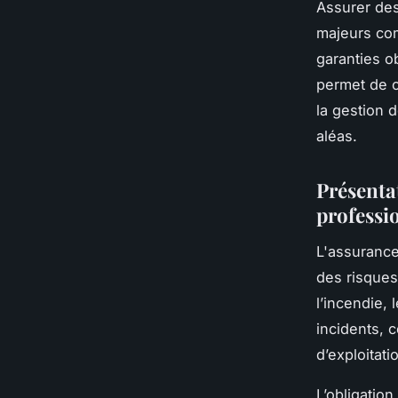
Assurer des
majeurs com
garanties ob
permet de c
la gestion 
aléas.
Présenta
professi
L'assurance
des risques 
l’incendie,
incidents, 
d’exploitati
L’obligatio