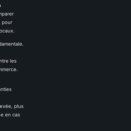
a
mparer
s pour
locaux.
ndamentale.
ntre les
ommerce.
nties
levée, plus
ise en cas