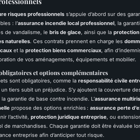
rofessionnels
re risques professionnels
s’appuie d’abord sur des garan
les : l’
assurance incendie local professionnel
, la garant
tes de vandalisme, le
bris de glace
, ainsi que la
protection
s naturelles
. Ces contrats prennent en charge les
domm
ocaux
et la
protection biens commerciaux
, afin d’indemni
ioration de vos aménagements, équipements et mobilier.
obligatoires et options complémentaires
lets sont obligatoires, comme la
responsabilité civile ent
i un tiers subit un préjudice. S’y ajoutent la couverture d
 la garantie de base contre incendie. L’
assurance multiri
elle
propose des options enrichies :
assurance perte d’ex
ir l’activité,
protection juridique entreprise
, ou extensio
vol de marchandises. Chaque garantie doit être évaluée lo
nce entreprise afin d’anticiper tout risque.