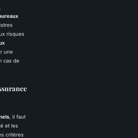
s
bureaux
istres
ux risques
ux
ir une
n cas de
assurance
nels
, il faut
té et les
s critères