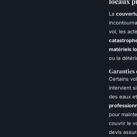
locaux p
La
couvertu
incontournab
vol, les ac
catastrophe
matériels l
ou la détér
Garanties 
Certains vo
intervient s
des eaux et
professionn
pour mainten
couvrir le 
devis assura