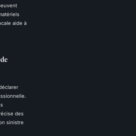
peuvent
matériels
cale aide à
 de
 déclarer
ssionnelle.
es
récise des
on sinistre