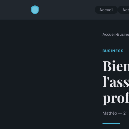
Accueil
Act
Accueil
›
Busin
BUSINESS
Bie
l'as
prof
Mathéo — 21 