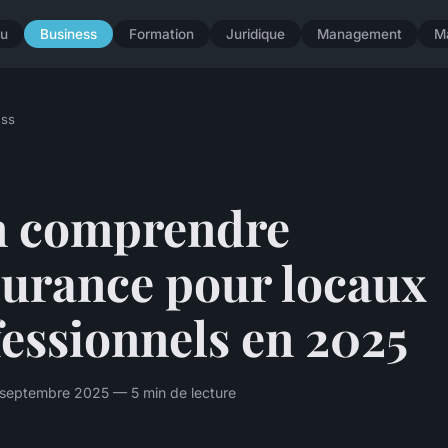
u
Business
Formation
Juridique
Management
M
ess
n comprendre
surance pour locaux
essionnels en 2025
septembre 2025 — 5 min de lecture