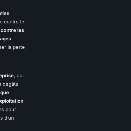
ties
ie contre le
 contre les
ages
ser la perte
reprise
, qui
es dégâts
sque
ploitation
ns pour
rs d’un