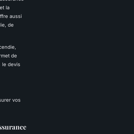
et la
ffre aussi
ie, de
cendie,
ermet de
 le devis
surer vos
assurance