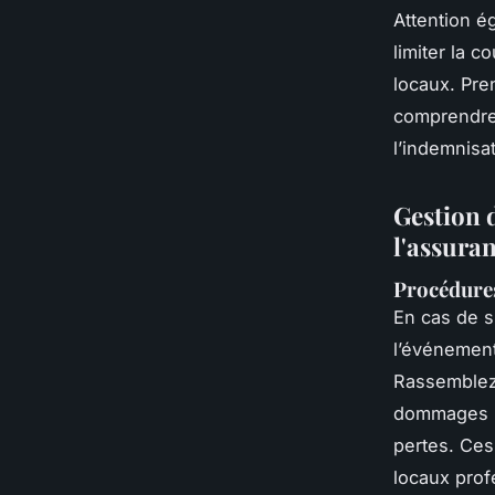
Attention é
limiter la 
locaux. Pre
comprendre 
l’indemnisa
Gestion d
l'assura
Procédures
En cas de s
l’événement
Rassemblez 
dommages ma
pertes. Ces
locaux prof