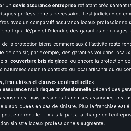
rer un
devis assurance entreprise
reflétant précisément l
risques professionnels nécessaire. Il est judicieux de co
ffres avec un comparatif assurance locaux professionnel
rapport qualité/prix et l’étendue des garanties dommages 
n de la protection biens commerciaux à l’activité reste fo
ue de choisir, par exemple, des garanties vol dans locaux
nels,
couverture bris de glace
, ou encore la protection co
s naturelles selon le contexte du local artisanal ou du c
s, franchises et clauses contractuelles
un
assurance multirisque professionnelle
dépend des gara
s souscrites, mais aussi des franchises assurance locaux
els appliquées en cas de sinistre. Plus la franchise est é
n peut être réduite — mais la part à la charge de l’entrepr
tion sinistre locaux professionnels augmente.