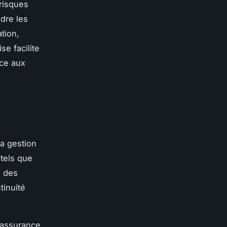
 risques
ndre les
ation,
e facilite
ace aux
la gestion
 tels que
n des
tinuité
 assurance