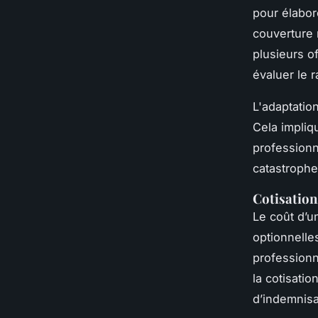
pour élabo
couverture 
plusieurs o
évaluer le 
L'adaptatio
Cela impliq
profession
catastrophe
Cotisation
Le coût d’
optionnelle
professionn
la cotisatio
d’indemnisa