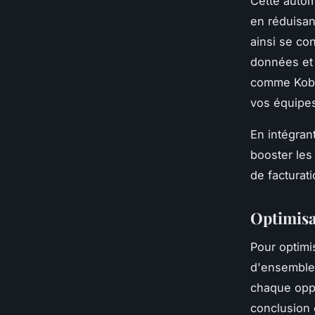
Cette autom
en réduisan
ainsi se co
données et 
comme Koban
vos équipes
En intégrant
booster les
de facturat
Optimisa
Pour optimi
d'ensemble 
chaque oppo
conclusion 