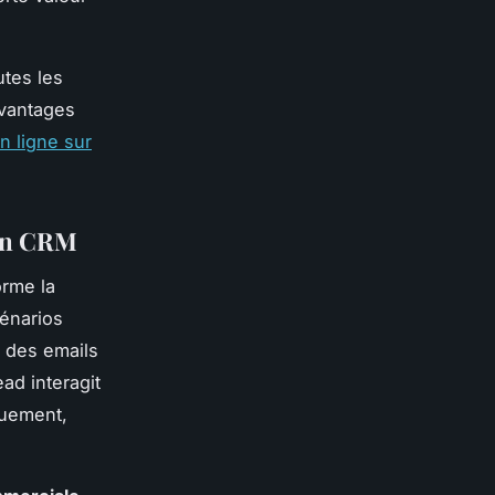
utes les
avantages
n ligne sur
ban CRM
rme la
cénarios
 des emails
ad interagit
quement,