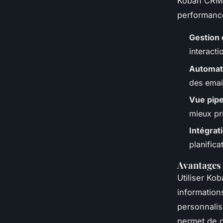
Koban CRM 
performance
Gestion 
interacti
Automati
des email
Vue pipe
mieux pri
Intégrat
planific
Avantages 
Utiliser Ko
informations
personnalis
permet de g