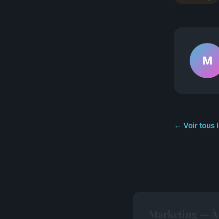
M
← Voir tous 
Marketing — À 