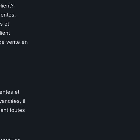
lient?
ventes.
s et
ient
 de vente en
entes et
vancées, il
sant toutes