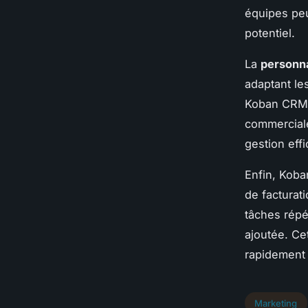
équipes peu
potentiel.
La
personna
adaptant le
Koban CRM f
commerciale
gestion eff
Enfin, Koba
de facturati
tâches répét
ajoutée. Ce
rapidement 
Marketing