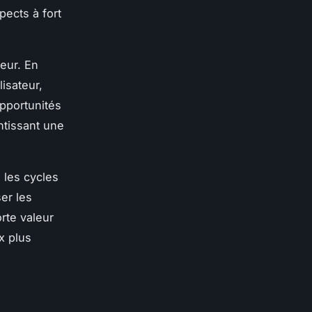
pects à fort
eur. En
isateur,
opportunités
ntissant une
 les cycles
ser les
orte valeur
x plus