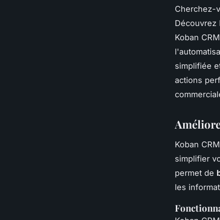
Cherchez-vo
Découvrez K
Koban CRM o
l'automatis
simplifiée 
actions per
commerciale.
Améliore
Koban CRM
simplifier 
permet de
les informat
Fonctionna