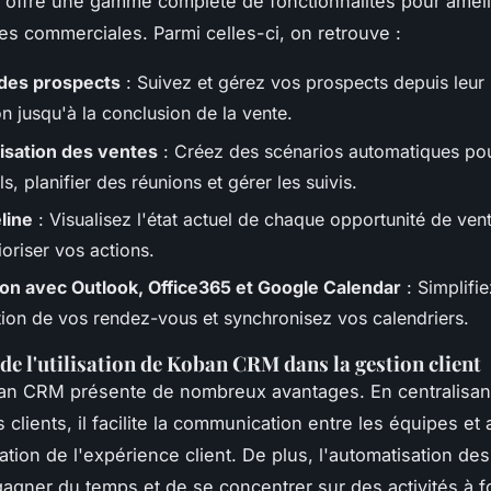
offre une gamme complète de fonctionnalités pour améli
s commerciales. Parmi celles-ci, on retrouve :
des prospects
: Suivez et gérez vos prospects depuis leur
on jusqu'à la conclusion de la vente.
sation des ventes
: Créez des scénarios automatiques po
s, planifier des réunions et gérer les suivis.
line
: Visualisez l'état actuel de chaque opportunité de ven
oriser vos actions.
ion avec Outlook, Office365 et Google Calendar
: Simplifie
ation de vos rendez-vous et synchronisez vos calendriers.
de l'utilisation de Koban CRM dans la gestion client
ban CRM présente de nombreux avantages. En centralisan
 clients, il facilite la communication entre les équipes et 
ation de l'expérience client. De plus, l'automatisation de
agner du temps et de se concentrer sur des activités à fo