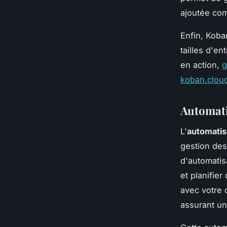
ajoutée com
Enfin, Koba
tailles d'en
en action,
g
koban.clou
Automat
L'
automatis
gestion des
d'automati
et planifie
avec votre 
assurant u