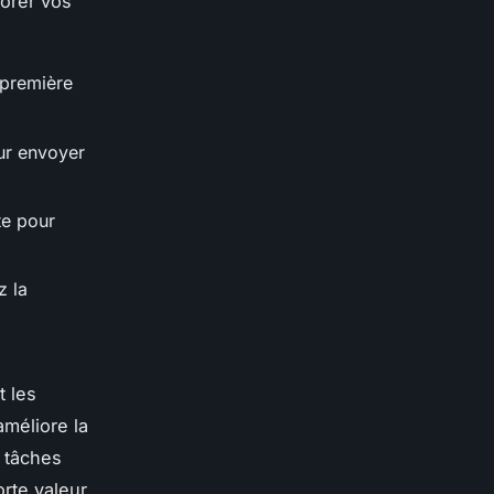
orer vos
 première
ur envoyer
te pour
z la
t les
améliore la
s tâches
rte valeur