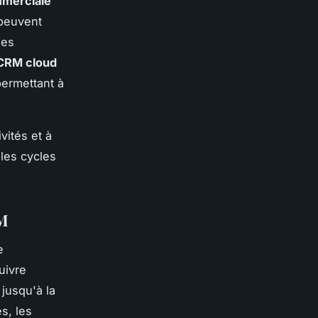
merciale
 peuvent
des
CRM cloud
permettant à
vités et à
 les cycles
RM
e
uivre
jusqu'à la
s, les