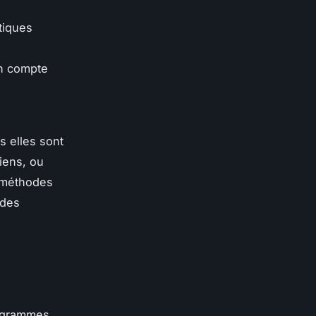
tiques
en compte
s elles sont
iens, ou
s méthodes
 des
rogrammes