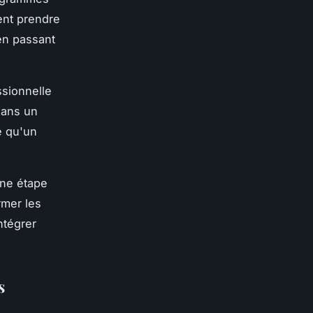
ent prendre
 en passant
ssionnelle
dans un
é qu'un
une étape
rmer les
ntégrer
s