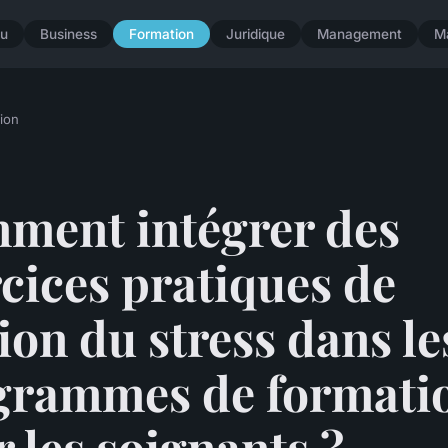
u
Business
Formation
Juridique
Management
M
ion
ment intégrer des
cices pratiques de
ion du stress dans le
grammes de formati
 les soignants ?