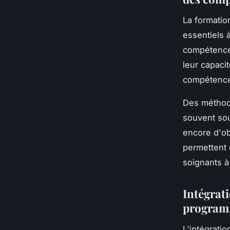
La formatio
essentiels à
compétences
leur capaci
compétences
Des méthode
souvent sou
encore d'ob
permettent 
soignants à 
Intégrati
program
L'intégrati