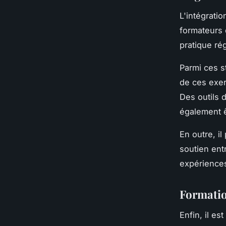
L'intégrati
formateurs 
pratique rég
Parmi ces s
de ces exer
Des outils 
également ê
En outre, i
soutien ent
expériences
Formatio
Enfin, il es