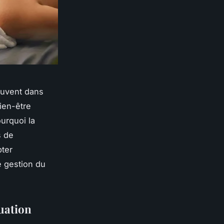
ouvent dans
bien-être
ourquoi la
s de
pter
e gestion du
luation