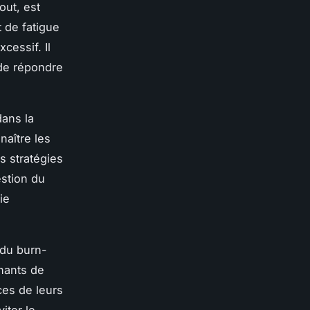
ut, est
 de fatigue
cessif. Il
 de répondre
dans la
naître les
s stratégies
estion du
ie
 du burn-
nants de
ces de leurs