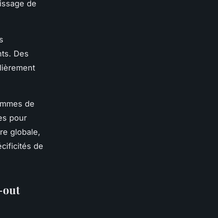
tissage de
s
nts. Des
ulièrement
grammes de
res pour
re globale,
cificités de
-out