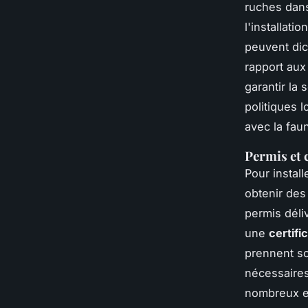
ruches dans 
l'installati
peuvent dic
rapport aux
garantir la 
politiques l
avec la faun
Permis et 
Pour instal
obtenir de
permis déli
une
certifi
prennent so
nécessaires
nombreux en