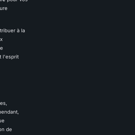
eure
ribuer à la
ux
ue
l'esprit
ses,
ependant,
ue
ion de