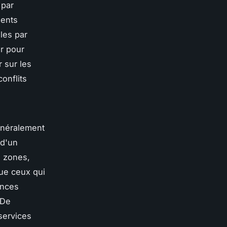
 par
ments
les par
er pour
r sur les
conflits
généralement
 d'un
s zones,
ue ceux qui
ances
 De
services