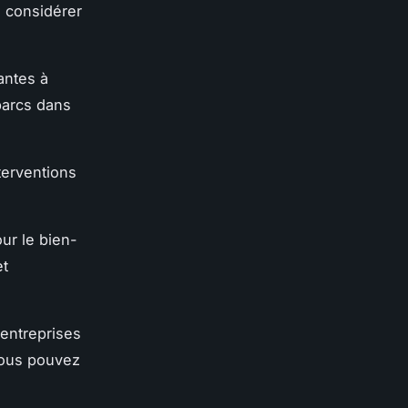
à considérer
antes à
 parcs dans
terventions
ur le bien-
et
 entreprises
vous pouvez