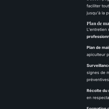
faciliter to
jusqu'à la p
Plan de ma
L'entretien 
professionn
Plan de ma
apiculteur p
Surveillanc
signes de m
préventives
Récolte du 
en respectan
Formation 