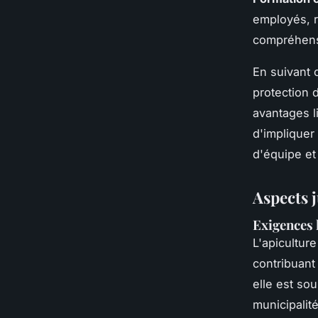
employés, r
compréhensi
En suivant 
protection 
avantages li
d'impliquer
d'équipe et
Aspects 
Exigences 
L'apicultur
contribuant 
elle est so
municipalit