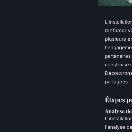
L'installat
renforcer v
plusieurs en
l'engagemen
partenaires
construisez
Découvrons
partagées.
Étapes po
Analyse de 
L'installati
l'analyse de