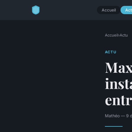
Accueil
Act
Accueil
›
Actu
ACTU
Maxi
inst
entr
Mathéo — 9 d