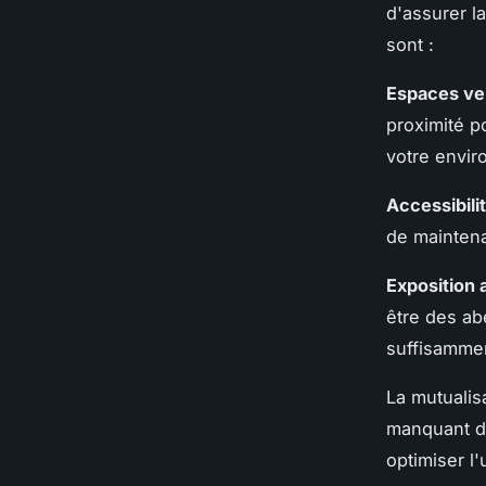
d'assurer l
sont :
Espaces ver
proximité po
votre envir
Accessibili
de maintena
Exposition a
être des abe
suffisammen
La mutualis
manquant d
optimiser l