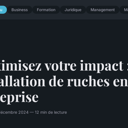
u
Business
Formation
Juridique
Management
M
misez votre impact 
allation de ruches en
eprise
écembre 2024 — 12 min de lecture