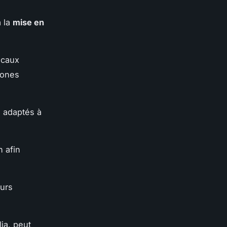
à la
mise en
ocaux
zones
 adaptés à
n afin
urs
ia, peut