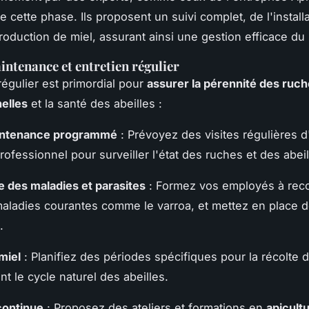
ute cette phase. Ils proposent un suivi complet, de l'install
roduction de miel, assurant ainsi une gestion efficace du 
intenance et entretien régulier
régulier est primordial pour
assurer la pérennité des ruc
elles
et la santé des abeilles :
intenance programmé
: Prévoyez des visites régulières d
rofessionnel pour surveiller l'état des ruches et des abeil
e des maladies et parasites
: Formez vos employés à reco
aladies courantes comme le varroa, et mettez en place d
.
miel
: Planifiez des périodes spécifiques pour la récolte d
t le cycle naturel des abeilles.
continue
: Proposez des ateliers et formations en
apicult