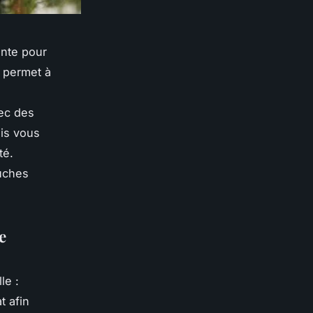
ante pour
s permet à
vec des
ais vous
té.
uches
e
le :
t afin