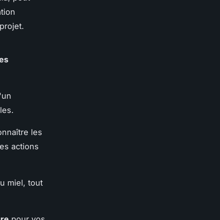
ation
projet.
hes
'un
les.
nnaître les
es actions
u miel, tout
ure
pour vos